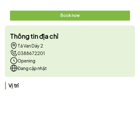
Book now
Thông tin địa chỉ
Tả Van Dáy 2
0388672201
Opening
Đang cập nhật
Vị trí