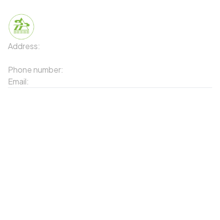
Address:
91 Phố Xuân Viên - Phường Sa Pa - Thị xã Sa Pa
- Tỉnh Lào Cai
Phone number:
02143871202
Email:
contact-sapa@laocai.gov.vn
Sitemap
Other Services
Tourist Places
Promotions
Convenient location
Map 3D
Food Places
Create Tour
Resort Location
Products featured
News & Events
Introduction to Sapa
My Account
Follow Us
Login
Web portal