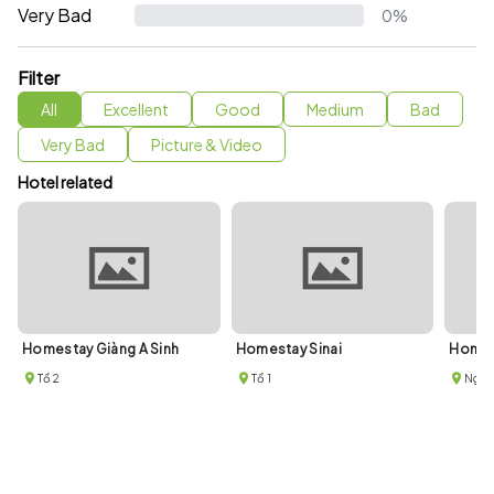
Very Bad
0%
Filter
All
Excellent
Good
Medium
Bad
Very Bad
Picture & Video
Hotel related
Homestay Giàng A Sinh
Homestay Sinai
Homes
Tổ 2
Tổ 1
Ngõ 2