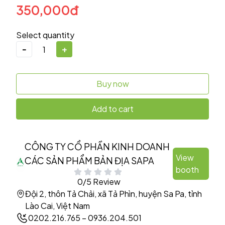
350,000đ
Select quantity
-
+
Buy now
Add to cart
CÔNG TY CỔ PHẦN KINH DOANH
View
CÁC SẢN PHẨM BẢN ĐỊA SAPA
booth
0/5 Review
Đội 2, thôn Tả Chải, xã Tả Phìn, huyện Sa Pa, tỉnh
Lào Cai, Việt Nam
0202.216.765 – 0936.204.501