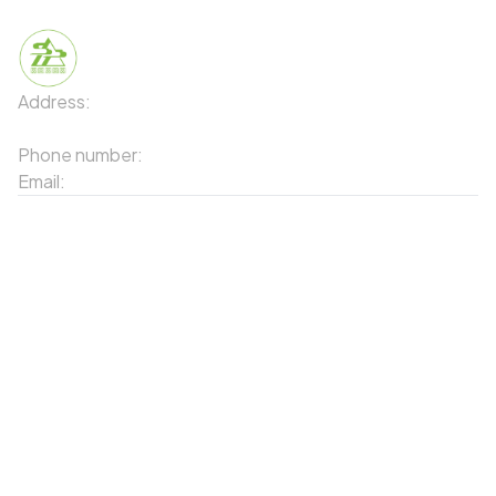
Address:
91 Phố Xuân Viên - Phường Sa Pa - Thị xã Sa Pa
- Tỉnh Lào Cai
Phone number:
02143871202
Email:
contact-sapa@laocai.gov.vn
Sitemap
Other Services
Tourist Places
Promotions
Convenient location
Map 3D
Food Places
Create Tour
Resort Location
Products featured
News & Events
Introduction to Sapa
My Account
Follow Us
Login
Web portal