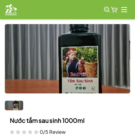
Open
Nước tắm sau sinh 1000ml
0/5 Review