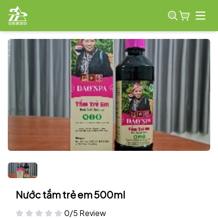
Open
Nước tắm trẻ em 500ml
0/5 Review