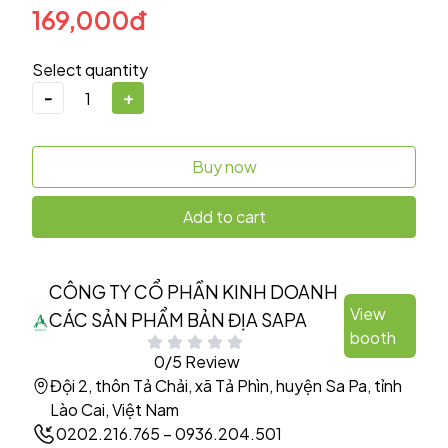
169,000đ
Select quantity
-
+
Buy now
Add to cart
CÔNG TY CỔ PHẦN KINH DOANH
View
CÁC SẢN PHẨM BẢN ĐỊA SAPA
booth
0/5 Review
Đội 2, thôn Tả Chải, xã Tả Phìn, huyện Sa Pa, tỉnh
Lào Cai, Việt Nam
0202.216.765 – 0936.204.501