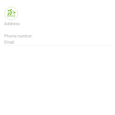
Address:
91 Phố Xuân Viên - Phường Sa Pa - Thị xã Sa Pa
- Tỉnh Lào Cai
Phone number:
02143871202
Email:
contact-sapa@laocai.gov.vn
Sitemap
Other Services
Tourist Places
Promotions
Convenient location
Map 3D
Food Places
Create Tour
Resort Location
Products featured
News & Events
Introduction to Sapa
My Account
Follow Us
Login
Web portal