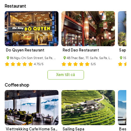
Restaurant
Do Quyen Restaurant
Red Dao Restaurant
Sapa s
86 Ngu Chi Son Street, Sa Pa, Sa Pa, Lao Cai
4B Thac Bac, TT. Sa Pa, Sa Pa, Lao Cai, Vietnam
15A L
4.75/5
5/5
Xem tất cả
Coffee shop
Viettrekking Cafe Home Sapa
Sailing Sapa
Best 