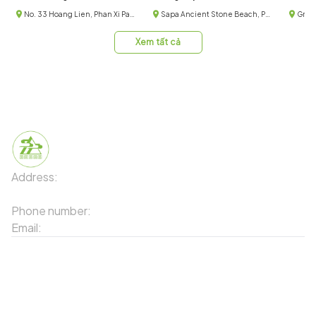
No. 33 Hoang Lien, Phan Xi Pang Ward, Sa Pa Town, Lao Cai Province
Sapa Ancient Stone Beach, Pho village, Muong Hoa commune, Sa Pa town, Sa Pa, Vietnam
Xem tất cả
Address:
91 Phố Xuân Viên - Phường Sa Pa - Thị xã Sa Pa
- Tỉnh Lào Cai
Phone number:
02143871202
Email:
contact-sapa@laocai.gov.vn
Sitemap
Other Services
Tourist Places
Promotions
Convenient location
Map 3D
Food Places
Create Tour