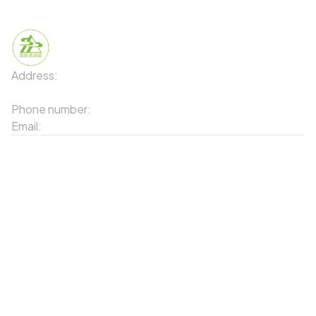
Address:
91 Phố Xuân Viên - Phường Sa Pa - Thị xã Sa Pa
- Tỉnh Lào Cai
Phone number:
02143871202
Email:
contact-sapa@laocai.gov.vn
Sitemap
Other Services
Tourist Places
Promotions
Convenient location
Map 3D
Food Places
Create Tour
Resort Location
Products featured
News & Events
Introduction to Sapa
My Account
Follow Us
Login
Web portal