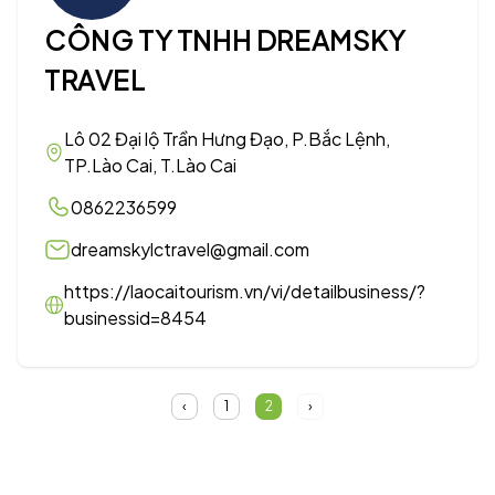
CÔNG TY TNHH DREAMSKY
TRAVEL
Lô 02 Đại lộ Trần Hưng Đạo, P.Bắc Lệnh,
TP.Lào Cai, T.Lào Cai
0862236599
dreamskylctravel@gmail.com
https://laocaitourism.vn/vi/detailbusiness/?
businessid=8454
‹
1
2
›