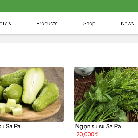
otels
Products
Shop
News
su Sa Pa
Ngọn su su Sa Pa
20,000đ