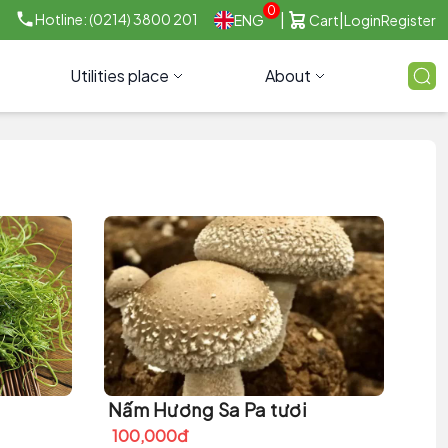
0
|
|
Hotline: (0214) 3800 201
ENG
Cart
Login
Register
Utilities place
About
Nấm Hương Sa Pa tươi
100,000đ