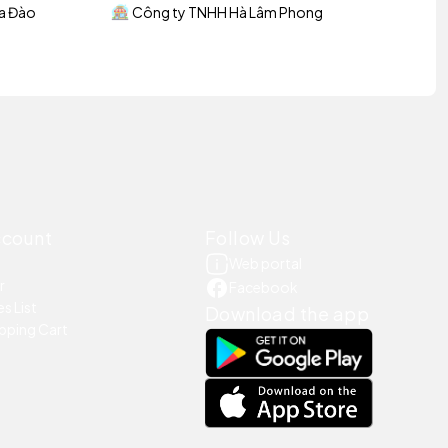
a Đào
Công ty TNHH Hà Lâm Phong
ccount
Follow Us
Web portal
r
Facebook
s List
Download the app
pping Cart