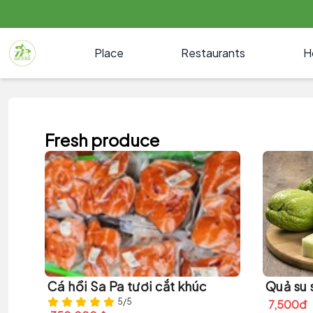
Place
Restaurants
H
Fresh produce
Cá hồi Sa Pa tươi cắt khúc
Quả su 
5/5
7,500đ