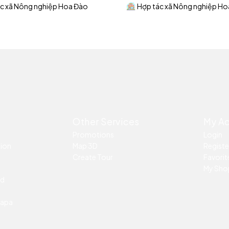
c xã Nông nghiệp Hoa Đào
Hợp tác xã Nông nghiệp Ho
Other Services
My A
Promotions
Login
tion
Map 3D
Registe
Create Tour
Favorite
My Sho
ed
Sapa