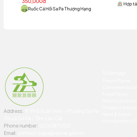
350,000đ
Hợp tá
Ruốc Cá Hồi Sa Pa Thượng Hạng
Sitemap
Tourist Places
Convenient loca
Food Places
Resort Location
Products featur
Address:
91 Phố Xuân Viên - Phường Sa Pa -
News & Events
Thị xã Sa Pa - Tỉnh Lào Cai
Introduction to 
Phone number:
02143871202
Email:
contact-sapa@laocai.gov.vn