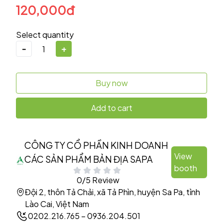
120,000đ
Select quantity
-
+
Buy now
Add to cart
CÔNG TY CỔ PHẦN KINH DOANH
View
CÁC SẢN PHẨM BẢN ĐỊA SAPA
booth
0/5 Review
Đội 2, thôn Tả Chải, xã Tả Phìn, huyện Sa Pa, tỉnh
Lào Cai, Việt Nam
0202.216.765 – 0936.204.501