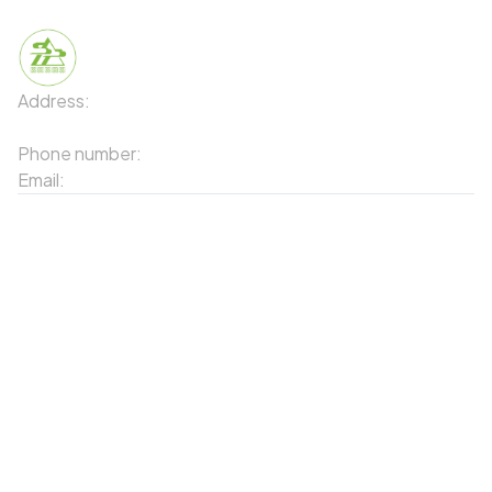
Address:
91 Phố Xuân Viên - Phường Sa Pa - Thị xã Sa Pa
- Tỉnh Lào Cai
Phone number:
02143871202
Email:
contact-sapa@laocai.gov.vn
Sitemap
Other Services
Tourist Places
Promotions
Convenient location
Map 3D
Food Places
Create Tour
Resort Location
Products featured
News & Events
Introduction to Sapa
My Account
Follow Us
Login
Web portal