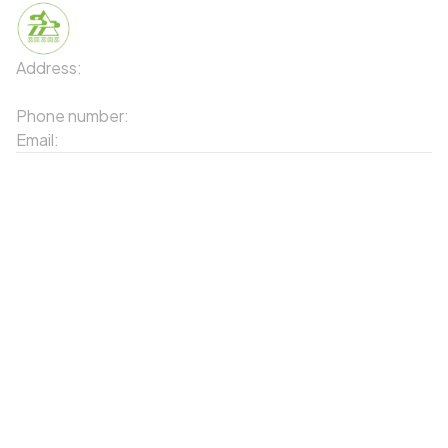
Address:
91 Phố Xuân Viên - Phường Sa Pa - Thị xã Sa Pa
- Tỉnh Lào Cai
Phone number:
02143871202
Email:
contact-sapa@laocai.gov.vn
Sitemap
Other Services
Tourist Places
Promotions
Convenient location
Map 3D
Food Places
Create Tour
Resort Location
Products featured
News & Events
Introduction to Sapa
My Account
Follow Us
Login
Web portal
Register
Facebook