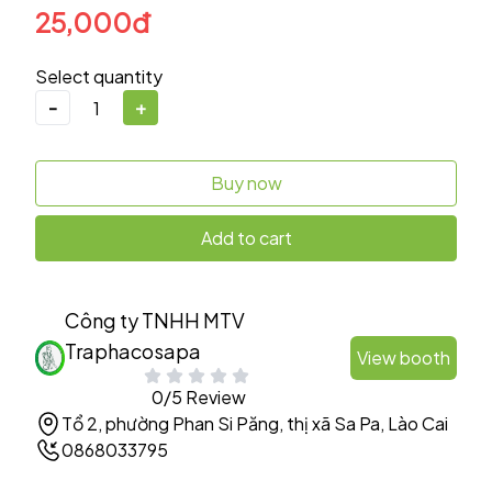
25,000đ
Select quantity
-
+
Buy now
Add to cart
Công ty TNHH MTV
Traphacosapa
View booth
0/5 Review
Tổ 2, phường Phan Si Păng, thị xã Sa Pa, Lào Cai
0868033795