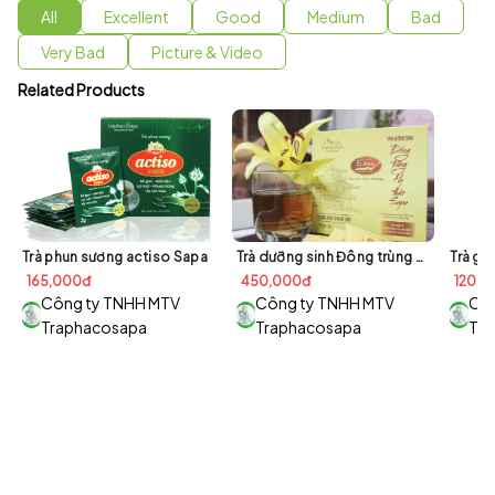
All
Excellent
Good
Medium
Bad
Very Bad
Picture & Video
Related Products
Trà phun sương actiso Sapa
Trà dưỡng sinh Đông trùng hạ thảo Sapa
Trà gi
165,000đ
450,000đ
120,0
Công ty TNHH MTV
Công ty TNHH MTV
Côn
Traphacosapa
Traphacosapa
Tr