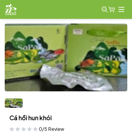
Open
Cá hồi hun khói
0/5 Review