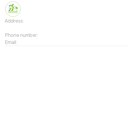
Address:
91 Phố Xuân Viên - Phường Sa Pa - Thị xã Sa Pa
- Tỉnh Lào Cai
Phone number:
02143871202
Email:
contact-sapa@laocai.gov.vn
Sitemap
Other Services
Tourist Places
Promotions
Convenient location
Map 3D
Food Places
Create Tour
Resort Location
Products featured
News & Events
Introduction to Sapa
My Account
Follow Us
Login
Web portal
Register
Facebook