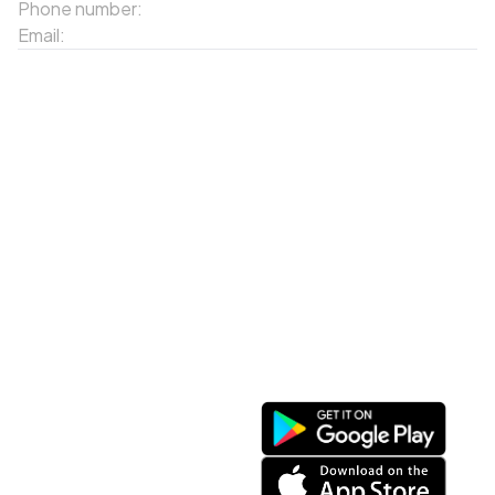
Phone number:
02143871202
Email:
contact-sapa@laocai.gov.vn
Sitemap
Other Services
Tourist Places
Promotions
Convenient location
Map 3D
Food Places
Create Tour
Resort Location
Products featured
News & Events
Introduction to Sapa
My Account
Follow Us
Login
Web portal
Register
Facebook
Favorites List
Download the app
My Shopping Cart