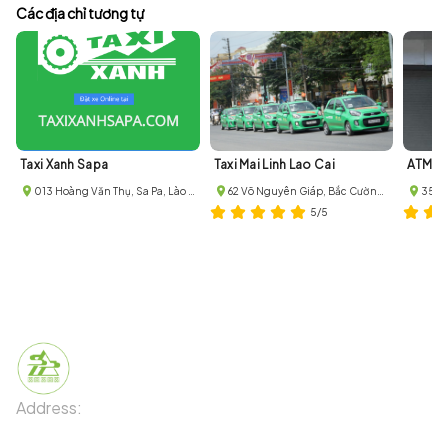
Các địa chỉ tương tự
Taxi Xanh Sapa
Taxi Mai Linh Lao Cai
ATM of
013 Hoàng Văn Thụ, Sa Pa, Lào Cai, Lào Cai, Vietnam
62 Võ Nguyên Giáp, Bắc Cường, Thị xã Lào Cai, Lào Cai
5/5
Address:
91 Phố Xuân Viên - Phường Sa Pa - Thị xã Sa Pa
- Tỉnh Lào Cai