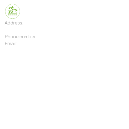
Address:
91 Phố Xuân Viên - Phường Sa Pa - Thị xã Sa Pa
- Tỉnh Lào Cai
Phone number:
02143871202
Email:
contact-sapa@laocai.gov.vn
Sitemap
Other Services
Tourist Places
Promotions
Convenient location
Map 3D
Food Places
Create Tour
Resort Location
Products featured
News & Events
Introduction to Sapa
My Account
Follow Us
Login
Web portal
Register
Facebook