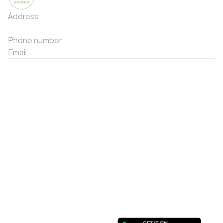
Address:
91 Phố Xuân Viên - Phường Sa Pa - Thị xã Sa Pa
- Tỉnh Lào Cai
Phone number:
02143871202
Email:
contact-sapa@laocai.gov.vn
Sitemap
Other Services
Tourist Places
Promotions
Convenient location
Map 3D
Food Places
Create Tour
Resort Location
Products featured
News & Events
Introduction to Sapa
My Account
Follow Us
Login
Web portal
Register
Facebook
Favorites List
Download the app
My Shopping Cart