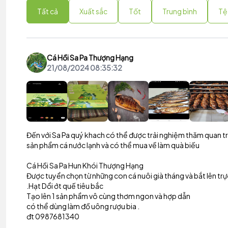
Tất cả
Xuất sắc
Tốt
Trung bình
Tệ
Cá Hồi Sa Pa Thượng Hạng
21/08/2024 08:35:32
Đến với Sa Pa quý khach có thể được trải nghiệm thăm quan tra
sản phẩm cá nước lạnh và có thể mua về làm quà biếu
Cá Hồi Sa Pa Hun Khói Thượng Hạng
Được tuyển chọn từ những con cá nuôi già tháng và bắt lên trực
.Hạt Dổi ớt quế tiêu bắc
Tạo lên 1 sản phẩm vô cùng thơm ngon và hợp dẫn
có thể dùng làm đồ uông rượu bia .
đt 0987681340