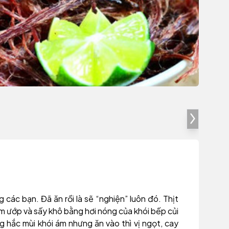
g các bạn. Đã ăn rồi là sẽ “nghiện” luôn đó. Thịt
m ướp và sấy khô bằng hơi nóng của khói bếp củi
g hắc mùi khói ám nhưng ăn vào thì vị ngọt, cay