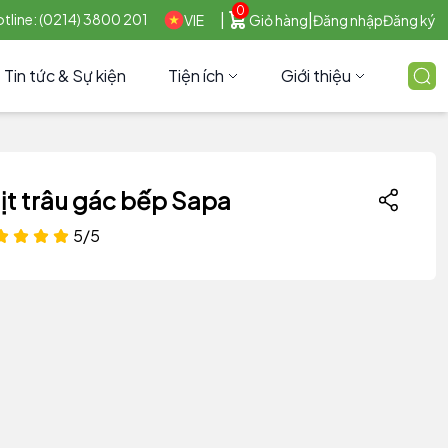
0
|
|
tline: (0214) 3800 201
VIE
Giỏ hàng
Đăng nhập
Đăng ký
Tin tức & Sự kiện
Tiện ích
Giới thiệu
ịt trâu gác bếp Sapa
5/5