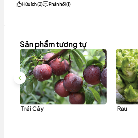
Hữu ích (2)
Phản hồi (1)
Sản phẩm tương tự
Trái Cây
Rau