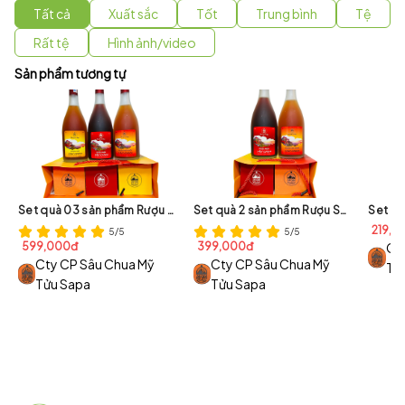
Tất cả
Xuất sắc
Tốt
Trung bình
Tệ
Rất tệ
Hình ảnh/video
Sản phẩm tương tự
Set quà 03 sản phẩm Rượu Sâu Chua đặc biệt (Set3)
Set quà 2 sản phẩm Rượu Sâu Chua đặc biệt (Set2)
219,0
5/5
5/5
599,000đ
399,000đ
Ct
Cty CP Sâu Chua Mỹ
Cty CP Sâu Chua Mỹ
Tử
Tửu Sapa
Tửu Sapa