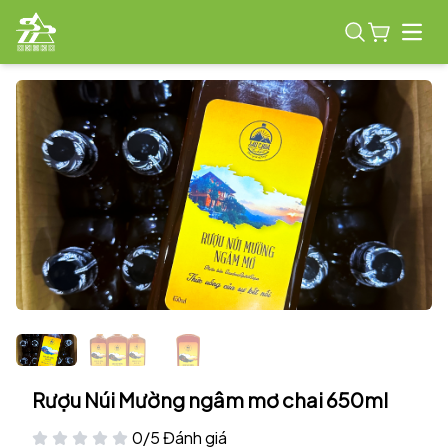
Open
Rượu Núi Mường ngâm mơ chai 650ml
0/5 Đánh giá