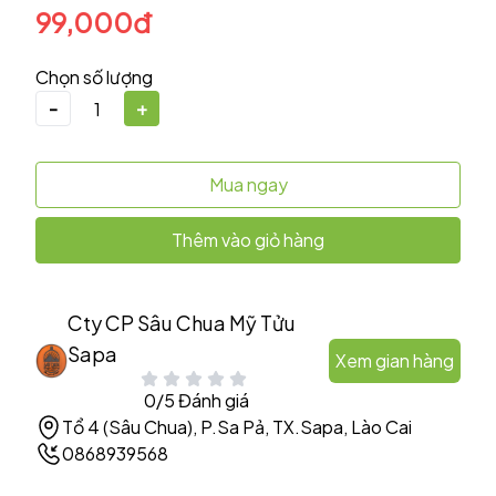
99,000đ
Chọn số lượng
-
+
Mua ngay
Thêm vào giỏ hàng
Cty CP Sâu Chua Mỹ Tửu
Sapa
Xem gian hàng
0/5 Đánh giá
Tổ 4 (Sâu Chua), P.Sa Pả, TX.Sapa, Lào Cai
0868939568