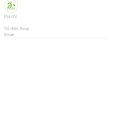
Địa chỉ:
91 Phố Xuân Viên - Phường Sa Pa - Thị xã Sa Pa -
Tỉnh Lào Cai
Số điện thoại:
02143871202
Email:
contact-sapa@laocai.gov.vn
Sơ đồ trang web
Dịch vụ khác
Địa điểm du lịch
Chương trình khuyến mãi
Địa điểm tiện ích
Bản đồ 3D
Địa điểm ẩm thực
Tạo lộ trình
Địa điểm nghỉ dưỡng
Sản phẩm truyền thống
Tin tức & sự kiện
Giới thiệu về Sapa
Tài khoản của tôi
Theo dõi chúng tôi
Đăng nhập
Cổng thông tin điện tử
Đăng ký
Facebook
Danh sách yêu thích