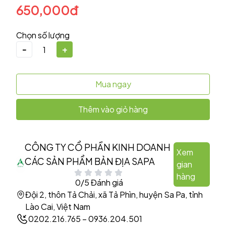
650,000đ
Chọn số lượng
-
+
Mua ngay
Thêm vào giỏ hàng
CÔNG TY CỔ PHẦN KINH DOANH
Xem
CÁC SẢN PHẨM BẢN ĐỊA SAPA
gian
hàng
0/5 Đánh giá
Đội 2, thôn Tả Chải, xã Tả Phìn, huyện Sa Pa, tỉnh
Lào Cai, Việt Nam
0202.216.765 – 0936.204.501