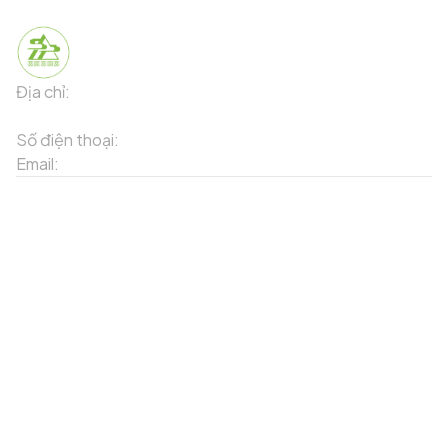
Địa chỉ:
91 Phố Xuân Viên - Phường Sa Pa - Thị xã Sa Pa -
Tỉnh Lào Cai
Số điện thoại:
02143871202
Email:
contact-sapa@laocai.gov.vn
Sơ đồ trang web
Dịch vụ khác
Địa điểm du lịch
Chương trình khuyến mãi
Địa điểm tiện ích
Bản đồ 3D
Địa điểm ẩm thực
Tạo lộ trình
Địa điểm nghỉ dưỡng
Sản phẩm truyền thống
Tin tức & sự kiện
Giới thiệu về Sapa
Tài khoản của tôi
Theo dõi chúng tôi
Đăng nhập
Cổng thông tin điện tử