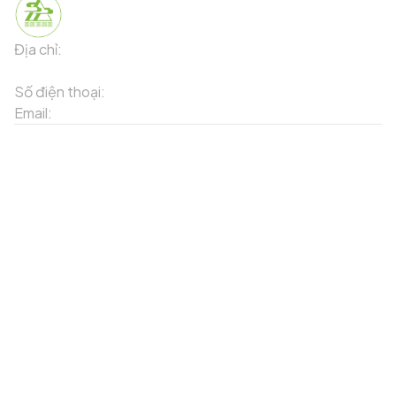
Địa chỉ:
91 Phố Xuân Viên - Phường Sa Pa - Thị xã Sa Pa -
Tỉnh Lào Cai
Số điện thoại:
02143871202
Email:
contact-sapa@laocai.gov.vn
Sơ đồ trang web
Dịch vụ khác
Địa điểm du lịch
Chương trình khuyến mãi
Địa điểm tiện ích
Bản đồ 3D
Địa điểm ẩm thực
Tạo lộ trình
Địa điểm nghỉ dưỡng
Sản phẩm truyền thống
Tin tức & sự kiện
Giới thiệu về Sapa
Tài khoản của tôi
Theo dõi chúng tôi
Đăng nhập
Cổng thông tin điện tử
Đăng ký
Facebook
Danh sách yêu thích
Tải xuống ứng dụng