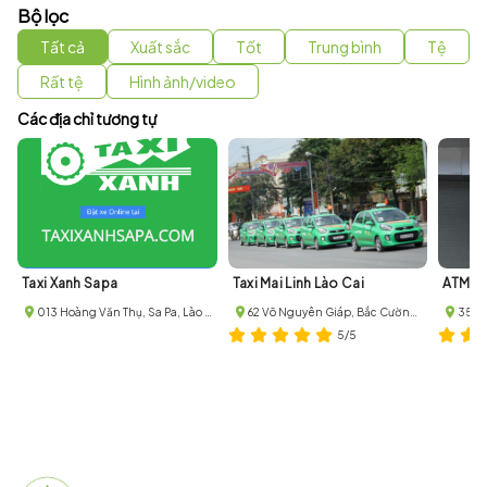
Bộ lọc
Tất cả
Xuất sắc
Tốt
Trung bình
Tệ
Rất tệ
Hình ảnh/video
Các địa chỉ tương tự
Taxi Xanh Sapa
Taxi Mai Linh Lào Cai
013 Hoàng Văn Thụ, Sa Pa, Lào Cai, Lào Cai, Vietnam
62 Võ Nguyên Giáp, Bắc Cường, Thị xã Lào Cai, Lào Cai
5/5