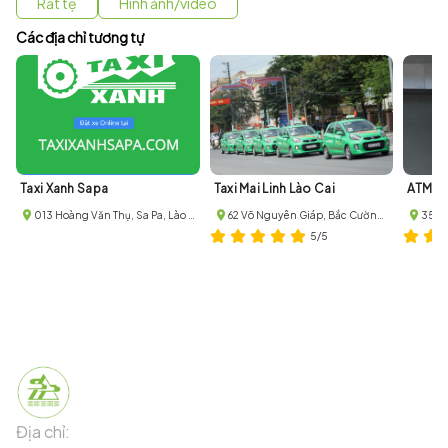
Rất tệ
Hình ảnh/video
Các địa chỉ tương tự
Taxi Xanh Sapa
Taxi Mai Linh Lào Cai
013 Hoàng Văn Thụ, Sa Pa, Lào Cai, Lào Cai, Vietnam
62 Võ Nguyên Giáp, Bắc Cường, Thị xã Lào Cai, Lào Cai
5/5
Địa chỉ:
91 Phố Xuân Viên - Phường Sa Pa - Thị xã Sa Pa -