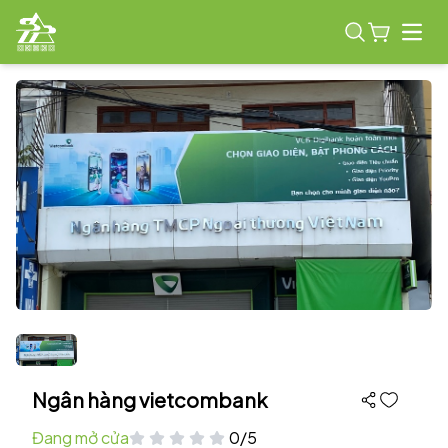
Open
Ngân hàng vietcombank
Đang mở cửa
0/5