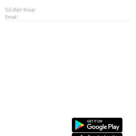
Tỉnh Lào Cai
Số điện thoại:
02143871202
Email:
contact-sapa@laocai.gov.vn
Sơ đồ trang web
Dịch vụ khác
Địa điểm du lịch
Chương trình khuyến mãi
Địa điểm tiện ích
Bản đồ 3D
Địa điểm ẩm thực
Tạo lộ trình
Địa điểm nghỉ dưỡng
Sản phẩm truyền thống
Tin tức & sự kiện
Giới thiệu về Sapa
Tài khoản của tôi
Theo dõi chúng tôi
Đăng nhập
Cổng thông tin điện tử
Đăng ký
Facebook
Danh sách yêu thích
Tải xuống ứng dụng
Giỏ hàng của tôi