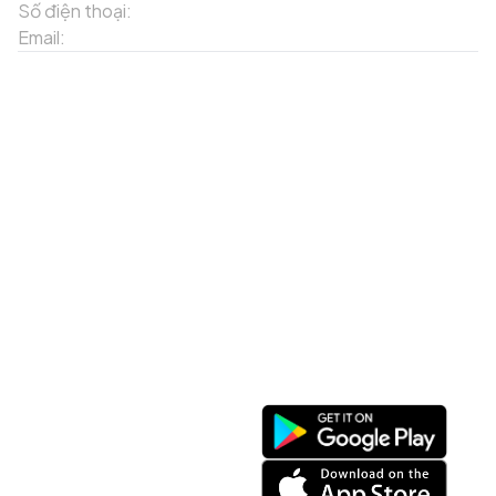
Số điện thoại:
02143871202
Email:
contact-sapa@laocai.gov.vn
Sơ đồ trang web
Dịch vụ khác
Địa điểm du lịch
Chương trình khuyến mãi
Địa điểm tiện ích
Bản đồ 3D
Địa điểm ẩm thực
Tạo lộ trình
Địa điểm nghỉ dưỡng
Sản phẩm truyền thống
Tin tức & sự kiện
Giới thiệu về Sapa
Tài khoản của tôi
Theo dõi chúng tôi
Đăng nhập
Cổng thông tin điện tử
Đăng ký
Facebook
Danh sách yêu thích
Tải xuống ứng dụng
Giỏ hàng của tôi