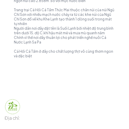
ngọn núi cao 2.858m .so với mực nước biển
Trang trại Cá Hồi Cá Tầm Thức Mai thuộc chân núi của núi Ngũ
Chỉ Sơn với nhiều mạch nước chảy ra từ các khe núi của Ngũ
Chỉ Sơn đổ về khu Khe Lạnh tạo thành 1 dòng suối trong mát
tự nhiên
Người dân nơi đây đặt tên là Suối Lạnh bởi nhiệt độ trung bình
trên dưới 15. độ C.khí hậu mát mẻ và mưa mù quanh năm
Chính vì thế nơi đây thuân lợi cho phát triển nghề nuôi Cá
Nước Lạnh Sa Pa
Cá Hồi Cá Tầm ở đây cho chất lượng thịt vô cùng thơm ngon
và đặc biệt
Địa chỉ:
91 Phố Xuân Viên - Phường Sa Pa - Thị xã Sa Pa -
Tỉnh Lào Cai