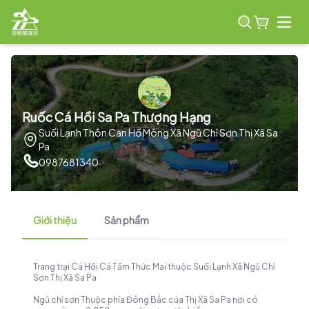
Open
Ruốc Cá Hồi Sa Pa Thượng Hạng
Suối Lạnh Thôn Can Hồ Mông Xã Ngũ Chỉ Sơn Thị Xã Sa
Pa
0987681340
Giới thiệu
Sản phẩm
Trang trại Cá Hồi Cá Tầm Thức Mai thuộc Suối Lạnh Xã Ngũ Chỉ
Sơn Thị Xã Sa Pa
Ngũ chỉ sơn Thuộc phía Đông Bắc của Thị Xã Sa Pa nơi có