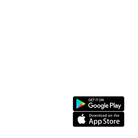
Sitemap
Other Services
Tourist Places
Promotions
Convenient location
Map 3D
Food Places
Create Tour
Resort Location
Products featured
News & Events
Introduction to Sapa
My Account
Follow Us
Login
Web portal
Register
Facebook
Favorites List
Download the app
My Shopping Cart